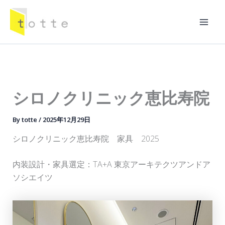
内
容
Mai
を
ス
Men
キ
ッ
プ
シロノクリニック恵比寿院
By
totte
/
2025年12月29日
シロノクリニック恵比寿院 家具 2025
内装設計・家具選定：TA+A 東京アーキテクツアンドア
ソシエイツ