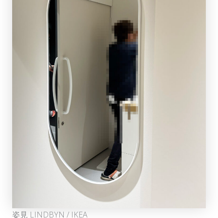
姿見 LINDBYN / IKEA