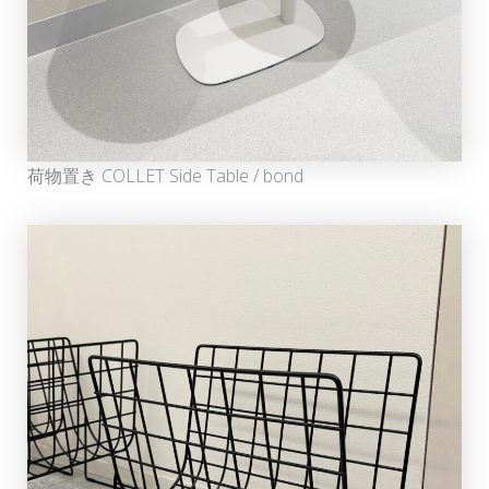
荷物置き COLLET Side Table / bond