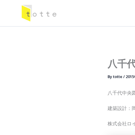
内
容
を
ス
キ
ッ
プ
八千
By
totte
/
201
八千代中央図
建築設計：
株式会社ロ