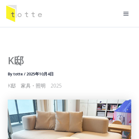
内
容
Mai
を
ス
Men
キ
ッ
プ
K邸
By
totte
/
2025年10月4日
K邸 家具・照明 2025